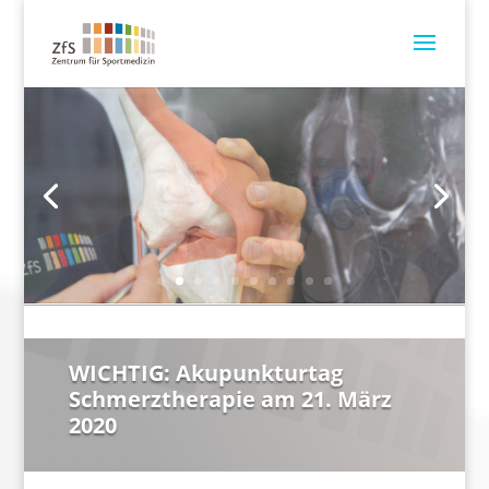
WICHTIG: Akupunkturtag
Schmerztherapie am 21. März
2020