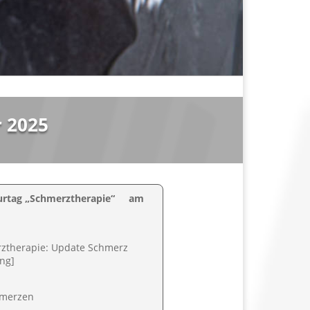
 2025
urtag „Schmerztherapie“ am
rztherapie: Update Schmerz
ing]
hmerzen