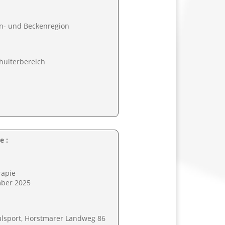
en- und Beckenregion
hulterbereich
e :
rapie
mber 2025
lsport, Horstmarer Landweg 86