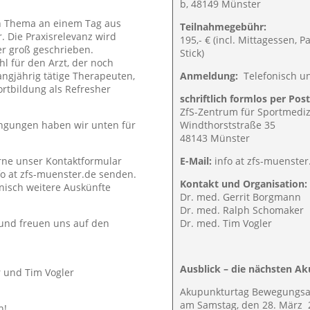
b, 48149 Münster
in Thema an einem Tag aus
Teilnahmegebühr:
. Die Praxisrelevanz wird
195,- € (incl. Mittagessen,
er groß geschrieben.
Stick)
hl für den Arzt, der noch
langjährig tätige Therapeuten,
Anmeldung:
Telefonisch u
rtbildung als Refresher
schriftlich formlos per Post
ZfS-Zentrum für Sportmediz
ngungen haben wir unten für
Windthorststraße 35
48143 Münster
ne unser Kontaktformular
E-Mail:
info at zfs-muenster
o at zfs-muenster.de senden.
Kontakt und Organisation:
nisch weitere Auskünfte
Dr. med. Gerrit Borgmann
Dr. med. Ralph Schomaker
und freuen uns auf den
Dr. med. Tim Vogler
Ausblick – die nächsten A
 und Tim Vogler
Akupunkturtag Bewegungsa
am Samstag, den 28. März 
h!