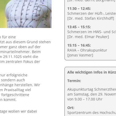
11:30 – 12:45:
Schmerzen der Hüft-, Leist
[Dr. med. Stefan Kirchhoff]
13:45 – 15:15:
Schmerzen im HWS- und Sc
[Dr. med. Elmar Peuker]
n für eine
tzt aus diesem Grund stehen
15:15 – 16:45:
mer ganz oben auf der
RAVA – Ohrakupunktur
eminarteilnehmer. Beim
[Jonas Vasmer]
 29.11.1025 steht die
im zentralen Fokus der
Alle wichtigen Infos in Kürz
 nur erfolgreiche
, sondern auch
Termin:
nhänge herstellen. Wir
Akupunkturtag
Schmerzthe
 Praxisalltag viel
am Samstag, den 29. Nove
 fortgeschrittene
von 9.00 – 17.00 Uhr
en kommt.
Ort:
age wollen wir dabei
Sportzentrum des Hochschu