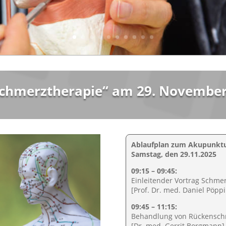
chmerztherapie“ am 29. November
Ablaufplan zum Akupunkt
Samstag, den 29.11.2025
09:15 – 09:45:
Einleitender Vortrag Schme
[Prof. Dr. med. Daniel Pöpp
09:45 – 11:15:
Behandlung von Rückensc
[Dr. med. Gerrit Borgmann]