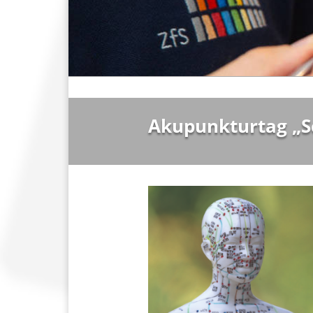
Akupunkturtag „S