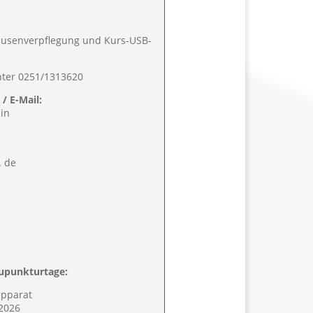
 Pausenverpflegung und Kurs-USB-
nter 0251/1313620
 / E-Mail:
in
. de
kupunkturtage:
pparat
2026